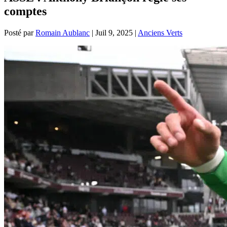
comptes
Posté par
Romain Aublanc
|
Juil 9, 2025
|
Anciens Verts