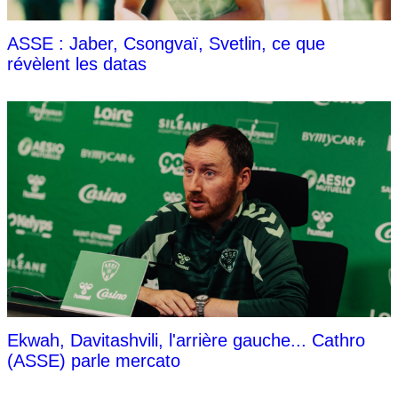
ASSE : Jaber, Csongvaï, Svetlin, ce que
révèlent les datas
Ekwah, Davitashvili, l'arrière gauche... Cathro
(ASSE) parle mercato