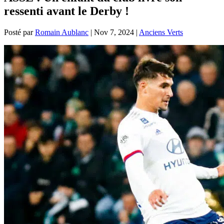
ressenti avant le Derby !
Posté par
Romain Aublanc
|
Nov 7, 2024
|
Anciens Verts