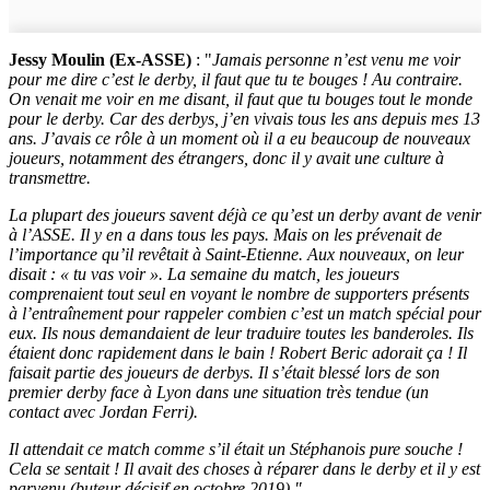
Jessy Moulin (Ex-ASSE)
: "
Jamais personne n’est venu me voir
pour me dire c’est le derby, il faut que tu te bouges ! Au contraire.
On venait me voir en me disant, il faut que tu bouges tout le monde
pour le derby. Car des derbys, j’en vivais tous les ans depuis mes 13
ans. J’avais ce rôle à un moment où il a eu beaucoup de nouveaux
joueurs, notamment des étrangers, donc il y avait une culture à
transmettre.
La plupart des joueurs savent déjà ce qu’est un derby avant de venir
à l’ASSE. Il y en a dans tous les pays. Mais on les prévenait de
l’importance qu’il revêtait à Saint-Etienne. Aux nouveaux, on leur
disait : « tu vas voir ». La semaine du match, les joueurs
comprenaient tout seul en voyant le nombre de supporters présents
à l’entraînement pour rappeler combien c’est un match spécial pour
eux. Ils nous demandaient de leur traduire toutes les banderoles. Ils
étaient donc rapidement dans le bain !
Robert Beric adorait ça ! Il
faisait partie des joueurs de derbys. Il s’était blessé lors de son
premier derby face à Lyon dans une situation très tendue (un
contact avec Jordan Ferri).
Il attendait ce match comme s’il était un Stéphanois pure souche !
Cela se sentait ! Il avait des choses à réparer dans le derby et il y est
parvenu (buteur décisif en octobre 2019)."