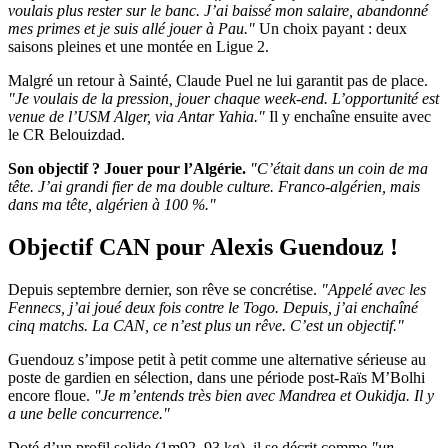
voulais plus rester sur le banc. J’ai baissé mon salaire, abandonné
mes primes et je suis allé jouer à Pau."
Un choix payant : deux
saisons pleines et une montée en Ligue 2.
Malgré un retour à Sainté, Claude Puel ne lui garantit pas de place.
"Je voulais de la pression, jouer chaque week-end. L’opportunité est
venue de l’USM Alger, via Antar Yahia."
Il y enchaîne ensuite avec
le CR Belouizdad.
Son objectif ? Jouer pour l’Algérie.
"C’était dans un coin de ma
tête. J’ai grandi fier de ma double culture. Franco-algérien, mais
dans ma tête, algérien à 100 %."
Objectif CAN pour Alexis Guendouz !
Depuis septembre dernier, son rêve se concrétise.
"Appelé avec les
Fennecs, j’ai joué deux fois contre le Togo. Depuis, j’ai enchaîné
cinq matchs. La CAN, ce n’est plus un rêve. C’est un objectif."
Guendouz s’impose petit à petit comme une alternative sérieuse au
poste de gardien en sélection, dans une période post-Raïs M’Bolhi
encore floue.
"Je m’entends très bien avec Mandrea et Oukidja. Il y
a une belle concurrence."
Doté d’un profil solide (1m92, 93 kg), il se décrit comme
"un