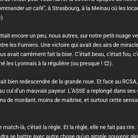
commander un café"
, à Strasbourg, à la Meinau où les loc
)
ttait encore un peu, nous autres, sur notre petit nuage ve
e les Fumiers. Une victoire qui avait des airs de miracle
s avait carrément fait la bise. C’était beau, c’était fou, 
ché les Lyonnais à la régulière (ou presque ! 😊).
allait bien redescendre de la grande roue. Et face au RCSA,
au cul d’un mauvais payeur. L’ASSE a replongé dans ses
ins de mordant, moins de maîtrise, et surtout cette sens
e match-là, c'était la règle. Et la règle, elle ne fait pas rire
udra se battre avec autre chose qu'un simple souvenir glo