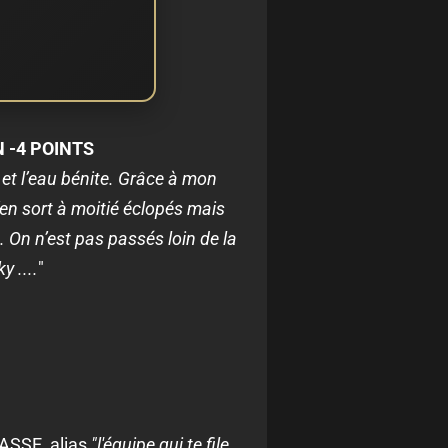
 -4 POINTS
 et l’eau bénite. Grâce à mon
en sort à moitié éclopés mais
. On n’est pas passés loin de la
 ....
"
ASSE, alias
"l'équipe qui te file