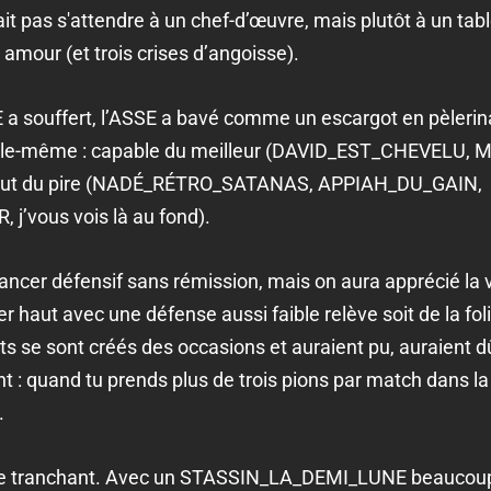
allait pas s'attendre à un chef-d’œuvre, mais plutôt à un tab
 amour (et trois crises d’angoisse).
SE a souffert, l’ASSE a bavé comme un escargot en pèlerin
 à elle-même : capable du meilleur (DAVID_EST_CHEVELU
ut du pire (NADÉ_RÉTRO_SATANAS, APPIAH_DU_GAIN,
vous vois là au fond).
cancer défensif sans rémission, mais on aura apprécié la 
r haut avec une défense aussi faible relève soit de la foli
ts se sont créés des occasions et auraient pu, auraient d
 : quand tu prends plus de trois pions par match dans la m
.
 de tranchant. Avec un STASSIN_LA_DEMI_LUNE beaucou