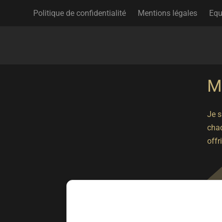
Politique de confidentialité
Mentions légales
Equ
M
Je s
chaq
offr