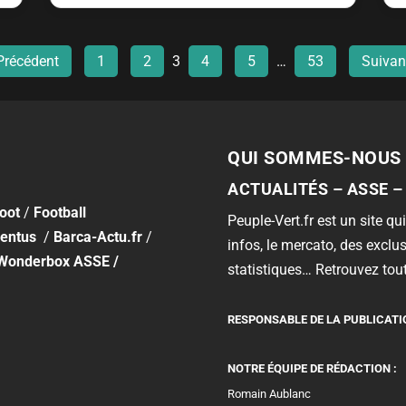
Précédent
1
2
3
4
5
…
53
Suivan
QUI SOMMES-NOUS 
ACTUALITÉS – ASSE –
foot
/
Football
Peuple-Vert.fr est un site qui
entus
/
Barca-Actu.fr
/
infos, le mercato, des exclus
Wonderbox ASSE
/
statistiques… Retrouvez tout
RESPONSABLE DE LA PUBLICATI
NOTRE ÉQUIPE DE RÉDACTION :
Romain Aublanc