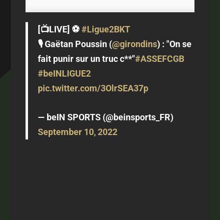
[📺LIVE] ⚽️
#Ligue2BKT
🎙 Gaëtan Poussin (
@girondins
) : "On se
fait punir sur un truc c**"
#ASSEFCGB
#beINLIGUE2
pic.twitter.com/3OlrSEA37p
— beIN SPORTS (@beinsports_FR)
September 10, 2022