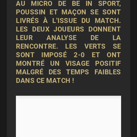
AU MICRO DE BE IN SPORT,
POUSSIN ET MAÇON SE SONT
LIVRÉS À L'ISSUE DU MATCH.
LES DEUX JOUEURS DONNENT
LEUR ANALYSE DE LA
RENCONTRE. LES VERTS SE
SONT IMPOSÉ 2-0 ET ONT
MONTRÉ UN VISAGE POSITIF
MALGRÉ DES TEMPS FAIBLES
DANS CE MATCH !