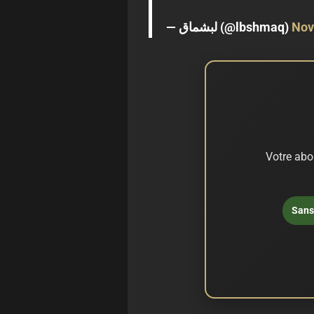
— لبشماق (@lbshmaq)
Nov
Votre abo
Sans 