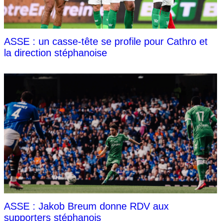
ASSE : un casse-tête se profile pour Cathro et
la direction stéphanoise
ASSE : Jakob Breum donne RDV aux
supporters stéphanois