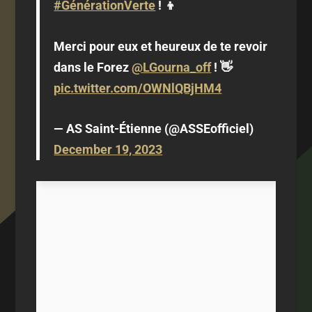
#GénérationVerte
! 👦
Merci pour eux et heureux de te revoir
dans le Forez
@LGourna_off
! 👋
pic.twitter.com/OWNlQBjHM4
— AS Saint-Étienne (@ASSEofficiel)
December 19, 2023