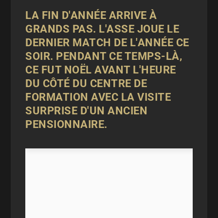
LA FIN D'ANNÉE ARRIVE À
GRANDS PAS. L'ASSE JOUE LE
DERNIER MATCH DE L'ANNÉE CE
SOIR. PENDANT CE TEMPS-LÀ,
CE FUT NOËL AVANT L'HEURE
DU CÔTÉ DU CENTRE DE
FORMATION AVEC LA VISITE
SURPRISE D'UN ANCIEN
PENSIONNAIRE.