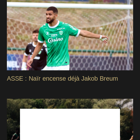
ASSE : Naïr encense déjà Jakob Breum