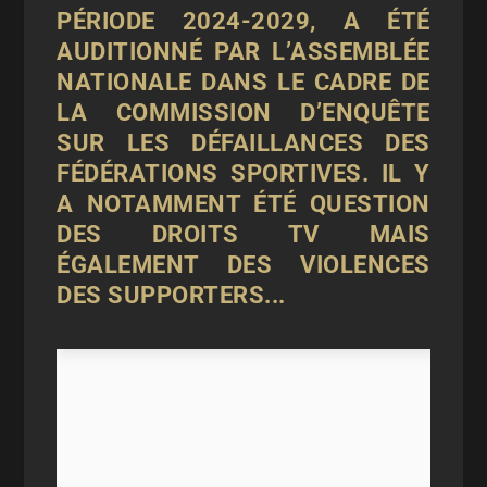
PÉRIODE 2024-2029, A ÉTÉ
AUDITIONNÉ PAR L’ASSEMBLÉE
NATIONALE DANS LE CADRE DE
LA COMMISSION D’ENQUÊTE
SUR LES DÉFAILLANCES DES
FÉDÉRATIONS SPORTIVES. IL Y
A NOTAMMENT ÉTÉ QUESTION
DES DROITS TV MAIS
ÉGALEMENT DES VIOLENCES
DES SUPPORTERS...