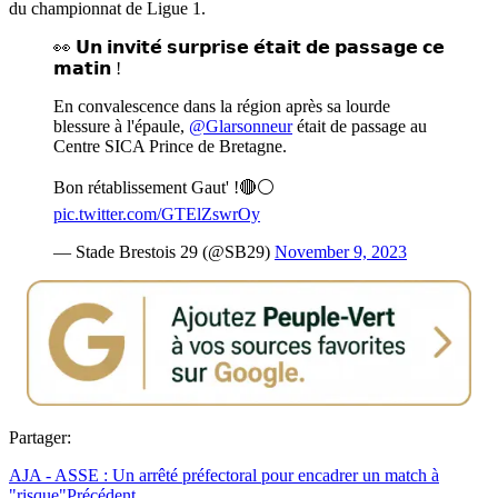
du championnat de Ligue 1.
👀 𝗨𝗻 𝗶𝗻𝘃𝗶𝘁𝗲́ 𝘀𝘂𝗿𝗽𝗿𝗶𝘀𝗲 𝗲́𝘁𝗮𝗶𝘁 𝗱𝗲 𝗽𝗮𝘀𝘀𝗮𝗴𝗲 𝗰𝗲
𝗺𝗮𝘁𝗶𝗻 !
En convalescence dans la région après sa lourde
blessure à l'épaule,
@Glarsonneur
était de passage au
Centre SICA Prince de Bretagne.
Bon rétablissement Gaut' !🔴⚪
pic.twitter.com/GTElZswrOy
— Stade Brestois 29 (@SB29)
November 9, 2023
Partager:
AJA - ASSE : Un arrêté préfectoral pour encadrer un match à
"risque"
Précédent