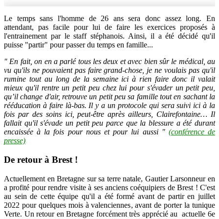
Le temps sans l'homme de 26 ans sera donc assez long. En
attendant, pas facile pour lui de faire les exercices proposés à
l'entrainement par le staff stéphanois. Ainsi, il a été décidé qu'il
puisse "partir" pour passer du temps en famille...
" En fait, on en a parlé tous les deux et avec bien sûr le médical, au
vu qu'ils ne pouvaient pas faire grand-chose, je ne voulais pas qu'il
rumine tout au long de la semaine ici à rien faire donc il valait
mieux qu'il rentre un petit peu chez lui pour s'évader un petit peu,
qu’il change d'air, retrouve un petit peu sa famille tout en sachant la
rééducation à faire là-bas. Il y a un protocole qui sera suivi ici à la
fois par des soins ici, peut-être après ailleurs, Clairefontaine… Il
fallait qu'il s'évade un petit peu parce que la blessure a été durant
encaissée à la fois pour nous et pour lui aussi "
(conférence de
presse)
De retour à Brest !
Actuellement en Bretagne sur sa terre natale, Gautier Larsonneur en
a profité pour rendre visite à ses anciens coéquipiers de Brest ! C'est
au sein de cette équipe qu'il a été formé avant de partir en juillet
2022 pour quelques mois à valenciennes, avant de porter la tunique
Verte. Un retour en Bretagne forcément très apprécié au actuelle 6e