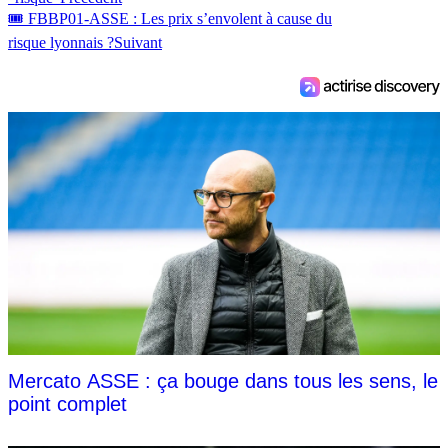
🎟 FBBP01-ASSE : Les prix s’envolent à cause du
risque lyonnais ?
Suivant
Mercato ASSE : ça bouge dans tous les sens, le
point complet