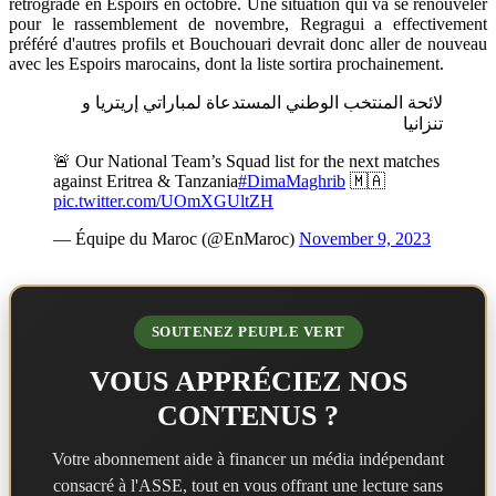
rétrogradé en Espoirs en octobre. Une situation qui va se renouveler
pour le rassemblement de novembre, Regragui a effectivement
préféré d'autres profils et Bouchouari devrait donc aller de nouveau
avec les Espoirs marocains, dont la liste sortira prochainement.
لائحة المنتخب الوطني المستدعاة لمباراتي إريتريا و
تنزانيا
🚨 Our National Team’s Squad list for the next matches
against Eritrea & Tanzania
#DimaMaghrib
🇲🇦
pic.twitter.com/UOmXGUltZH
— Équipe du Maroc (@EnMaroc)
November 9, 2023
SOUTENEZ PEUPLE VERT
VOUS APPRÉCIEZ NOS
CONTENUS ?
Votre abonnement aide à financer un média indépendant
consacré à l'ASSE, tout en vous offrant une lecture sans