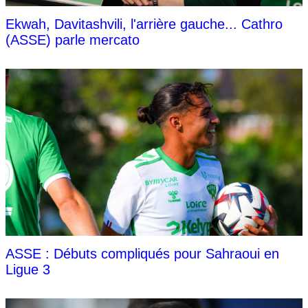
Ekwah, Davitashvili, l'arrière gauche... Cathro
(ASSE) parle mercato
ASSE : Débuts compliqués pour Sahraoui en
Ligue 3