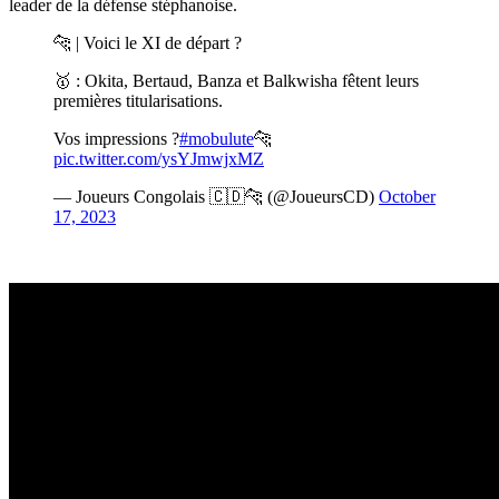
leader de la défense stéphanoise.
🐆 | Voici le XI de départ ?
🥇 : Okita, Bertaud, Banza et Balkwisha fêtent leurs
premières titularisations.
Vos impressions ?
#mobulute
🐆
pic.twitter.com/ysYJmwjxMZ
— Joueurs Congolais 🇨🇩🐆 (@JoueursCD)
October
17, 2023