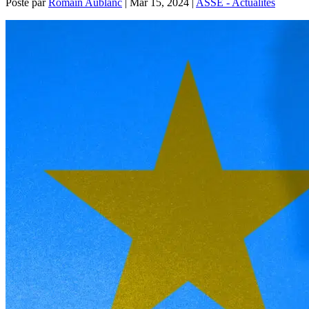
Posté par
Romain Aublanc
|
Mar 15, 2024
|
ASSE - Actualités