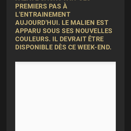
PREMIERS PAS À
L'ENTRAINEMENT
AUJOURD'HUI. LE MALIEN EST
APPARU SOUS SES NOUVELLES
COULEURS. IL DEVRAIT ÊTRE
DISPONIBLE DÈS CE WEEK-END.