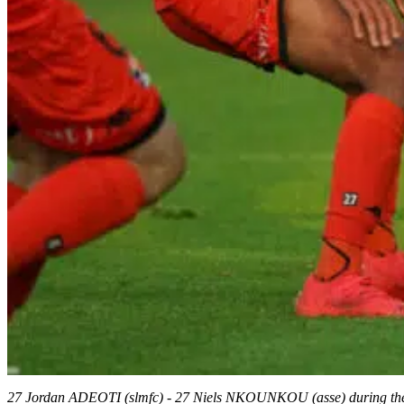
27 Jordan ADEOTI (slmfc) - 27 Niels NKOUNKOU (asse) during the L