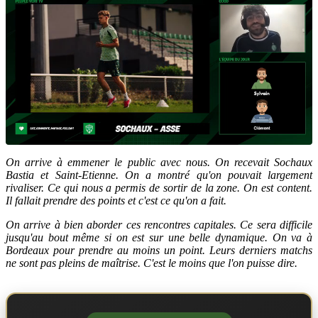
On arrive à emmener le public avec nous. On recevait Sochaux
Bastia et Saint-Etienne. On a montré qu'on pouvait largement
rivaliser. Ce qui nous a permis de sortir de la zone. On est content.
Il fallait prendre des points et c'est ce qu'on a fait.
On arrive à bien aborder ces rencontres capitales. Ce sera difficile
jusqu'au bout même si on est sur une belle dynamique. On va à
Bordeaux pour prendre au moins un point. Leurs derniers matchs
ne sont pas pleins de maîtrise. C'est le moins que l'on puisse dire.