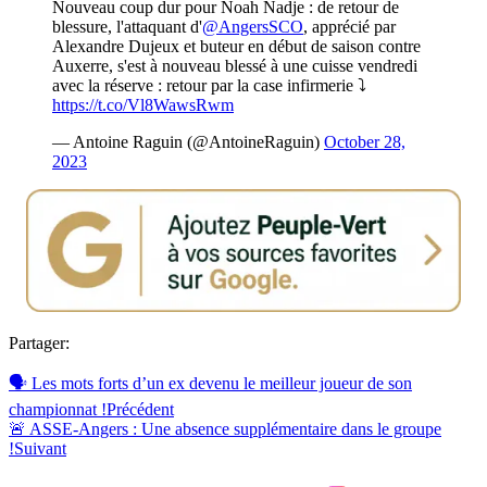
Nouveau coup dur pour Noah Nadje : de retour de
blessure, l'attaquant d'
@AngersSCO
, apprécié par
Alexandre Dujeux et buteur en début de saison contre
Auxerre, s'est à nouveau blessé à une cuisse vendredi
avec la réserve : retour par la case infirmerie ⤵️
https://t.co/Vl8WawsRwm
— Antoine Raguin (@AntoineRaguin)
October 28,
2023
Partager:
🗣️ Les mots forts d’un ex devenu le meilleur joueur de son
championnat !
Précédent
🚨 ASSE-Angers : Une absence supplémentaire dans le groupe
!
Suivant