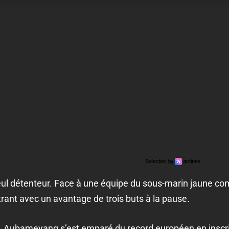
e seul détenteur. Face à une équipe du sous-marin jaune 
ntrant avec un avantage de trois buts à la pause.
e, Aubameyang s’est emparé du record européen en inscri