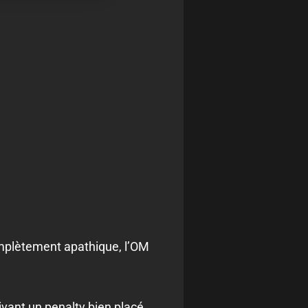
complètement apathique, l’OM
vant un penalty bien placé