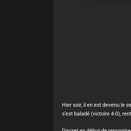
Hier soir, il en est devenu l
s’est baladé (victoire 4-0), re
Discret en début de rencontr