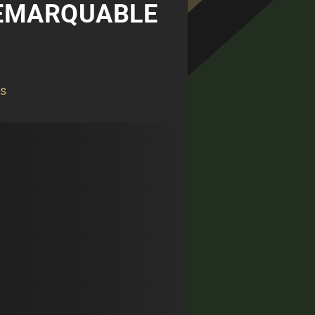
REMARQUABLE
és