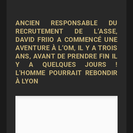
ANCIEN RESPONSABLE DU
RECRUTEMENT DE L’ASSE,
DAVID FRIIO A COMMENCÉ UNE
AVENTURE À L’OM, IL Y A TROIS
ANS, AVANT DE PRENDRE FIN IL
Y A QUELQUES JOURS !
L'HOMME POURRAIT REBONDIR
À LYON