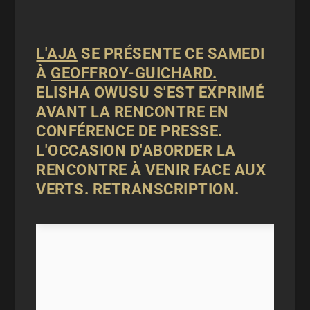
L'AJA
SE PRÉSENTE CE SAMEDI
À
GEOFFROY-GUICHARD.
ELISHA OWUSU S'EST EXPRIMÉ
AVANT LA RENCONTRE EN
CONFÉRENCE DE PRESSE.
L'OCCASION D'ABORDER LA
RENCONTRE À VENIR FACE AUX
VERTS. RETRANSCRIPTION.