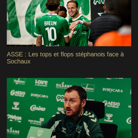
ASSE : Les tops et flops stéphanois face à
Sochaux