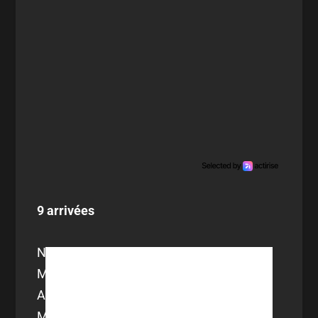
9 arrivées
Nicolas Benezet (libre)
Malik Tchokounté (libre)
Axel Maraval (libre)
Maël de Gevigney (FC Versailles)