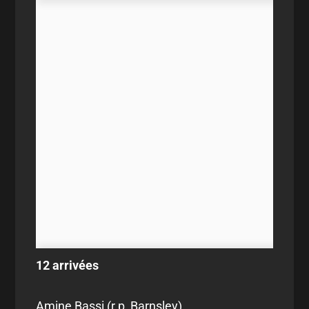
12 arrivées
Amine Bassi (r.p, Barnsley)