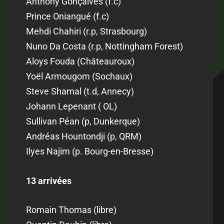
Anthony Gonçalves (f.c)
Prince Oniangué (f.c)
Mehdi Chahiri (r.p, Strasbourg)
Nuno Da Costa (r.p, Nottingham Forest)
Aloys Fouda (Châteauroux)
Yoël Armougom (Sochaux)
Steve Shamal (t.d, Annecy)
Johann Lepenant ( OL)
Sullivan Péan (p, Dunkerque)
Andréas Hountondji (p, QRM)
Ilyes Najim (p. Bourg-en-Bresse)
13 arrivées
Romain Thomas (libre)