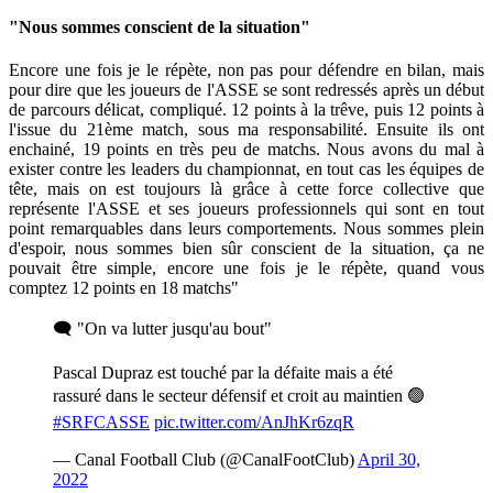
"Nous sommes conscient de la situation"
Encore une fois je le répète, non pas pour défendre en bilan, mais
pour dire que les joueurs de l'ASSE se sont redressés après un début
de parcours délicat, compliqué. 12 points à la trêve, puis 12 points à
l'issue du 21ème match, sous ma responsabilité. Ensuite ils ont
enchainé, 19 points en très peu de matchs. Nous avons du mal à
exister contre les leaders du championnat, en tout cas les équipes de
tête, mais on est toujours là grâce à cette force collective que
représente l'ASSE et ses joueurs professionnels qui sont en tout
point remarquables dans leurs comportements. Nous sommes plein
d'espoir, nous sommes bien sûr conscient de la situation, ça ne
pouvait être simple, encore une fois je le répète, quand vous
comptez 12 points en 18 matchs"
🗨 "On va lutter jusqu'au bout"
Pascal Dupraz est touché par la défaite mais a été
rassuré dans le secteur défensif et croit au maintien 🟢
#SRFCASSE
pic.twitter.com/AnJhKr6zqR
— Canal Football Club (@CanalFootClub)
April 30,
2022