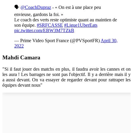
🗣️
@CoachDupraz
- « On est à une place peu
envieuse, gardons la foi. »
Le coach des verts reste optimiste quant au maintien de
son équipe.
#SRFCASSE
#Ligue1UberEats
pic.twitter.com/EBW3M7TZkB
— Prime Video Sport France (@PVSportFR)
April 30,
2022
Mahdi Camara
"Si il faut jouer des matchs en plus, il faudra avoir les cannes et on
les aura ! Les barrages ne sont pas l'objectif. Il y a derrière mais il y
a aussi devant. On va essayer de regarder devant pour rattraper les
équipes devant nous"