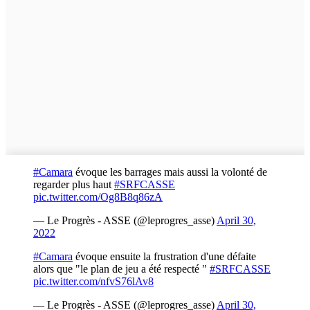
#Camara
évoque les barrages mais aussi la volonté de
regarder plus haut
#SRFCASSE
pic.twitter.com/Og8B8q86zA
— Le Progrès - ASSE (@leprogres_asse)
April 30,
2022
#Camara
évoque ensuite la frustration d'une défaite
alors que "le plan de jeu a été respecté "
#SRFCASSE
pic.twitter.com/nfvS76lAv8
— Le Progrès - ASSE (@leprogres_asse)
April 30,