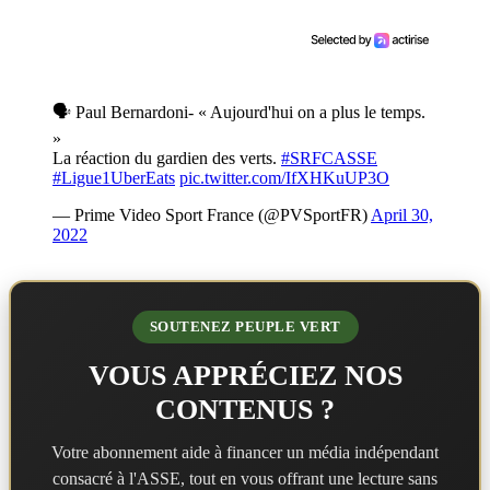
🗣️ Paul Bernardoni- « Aujourd'hui on a plus le temps.
»
La réaction du gardien des verts.
#SRFCASSE
#Ligue1UberEats
pic.twitter.com/IfXHKuUP3O
— Prime Video Sport France (@PVSportFR)
April 30,
2022
SOUTENEZ PEUPLE VERT
VOUS APPRÉCIEZ NOS
CONTENUS ?
Votre abonnement aide à financer un média indépendant
consacré à l'ASSE, tout en vous offrant une lecture sans