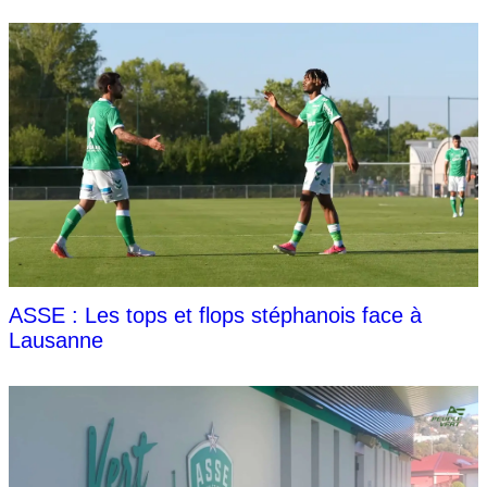
ASSE : Les tops et flops stéphanois face à
Lausanne