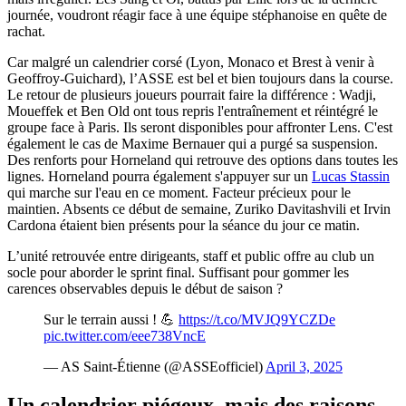
journée, voudront réagir face à une équipe stéphanoise en quête de
rachat.
Car malgré un calendrier corsé (Lyon, Monaco et Brest à venir à
Geoffroy-Guichard), l’ASSE est bel et bien toujours dans la course.
Le retour de plusieurs joueurs pourrait faire la différence : Wadji,
Moueffek et Ben Old ont tous repris l'entraînement et réintégré le
groupe face à Paris. Ils seront disponibles pour affronter Lens. C'est
également le cas de Maxime Bernauer qui a purgé sa suspension.
Des renforts pour Horneland qui retrouve des options dans toutes les
lignes. Horneland pourra également s'appuyer sur un
Lucas Stassin
qui marche sur l'eau en ce moment. Facteur précieux pour le
maintien. Absents ce début de semaine, Zuriko Davitashvili et Irvin
Cardona étaient bien présents pour la séance du jour ce matin.
L’unité retrouvée entre dirigeants, staff et public offre au club un
socle pour aborder le sprint final. Suffisant pour gommer les
carences observables depuis le début de saison ?
Sur le terrain aussi ! 💪
https://t.co/MVJQ9YCZDe
pic.twitter.com/eee738VncE
— AS Saint-Étienne (@ASSEofficiel)
April 3, 2025
Un calendrier piégeux, mais des raisons