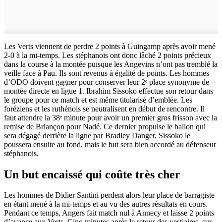
Les Verts viennent de perdre 2 points à Guingamp après avoir mené
2-0 à la mi-temps. Les stéphanois ont donc lâché 2 points précieux
dans la course à la montée puisque les Angevins n’ont pas tremblé la
veille face à Pau. Ils sont revenus à égalité de points. Les hommes
d’ODO doivent gagner pour conserver leur 2ᵉ place synonyme de
montée directe en ligue 1. Ibrahim Sissoko effectue son retour dans
le groupe pour ce match et est même titularisé d’emblée. Les
foréziens et les ruthénois se neutralisent en début de rencontre. Il
faut attendre la 38ᵉ minute pour avoir un premier gros frisson avec la
remise de Briançon pour Nadé. Ce dernier propulse le ballon qui
sera dégagé derrière la ligne par Bradley Danger, Sissoko le
poussera ensuite au fond, mais le but sera bien accordé au défenseur
stéphanois.
Un but encaissé qui coûte très cher
Les hommes de Didier Santini perdent alors leur place de barragiste
en étant mené à la mi-temps et au vu des autres résultats en cours.
Pendant ce temps, Angers fait match nul à Annecy et laisse 2 points
d’avance aux Verts. Cinq minutes après le retour des vestiaires, sur