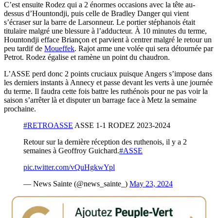
C’est ensuite Rodez qui a 2 énormes occasions avec la tête au-
dessus d’Hountondji, puis celle de Bradley Danger qui vient
s’écraser sur la barre de Larsonneur. Le portier stéphanois était
titulaire malgré une blessure à l’adducteur. À 10 minutes du terme,
Hountondji efface Briançon et parvient à centrer malgré le retour un
peu tardif de
Moueffek
. Rajot arme une volée qui sera détournée par
Petrot. Rodez égalise et ramène un point du chaudron.
L’ASSE perd donc 2 points cruciaux puisque Angers s’impose dans
les derniers instants à Annecy et passe devant les verts à une journée
du terme. Il faudra cette fois battre les ruthénois pour ne pas voir la
saison s’arrêter là et disputer un barrage face à Metz la semaine
prochaine.
#RETROASSE
ASSE 1-1 RODEZ 2023-2024
Retour sur la dernière réception des ruthenois, il y a 2
semaines à Geoffroy Guichard.
#ASSE
pic.twitter.com/vQuHgkwYpl
— News Sainte (@news_sainte_)
May 23, 2024