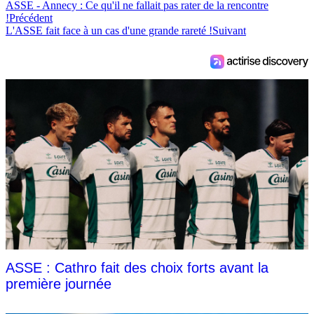
ASSE - Annecy : Ce qu'il ne fallait pas rater de la rencontre
!
Précédent
L'ASSE fait face à un cas d'une grande rareté !
Suivant
ASSE : Cathro fait des choix forts avant la
première journée