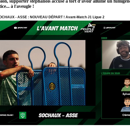
on, supporter stéphanois accusé à tort d’avoir allumé un fumigène 
ce... à l'aveugle !