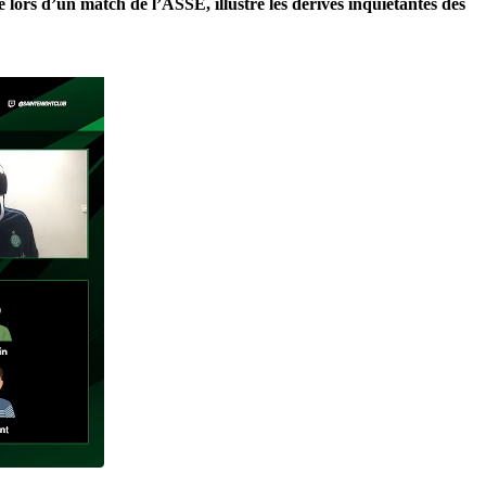
lors d’un match de l’ASSE, illustre les dérives inquiétantes des