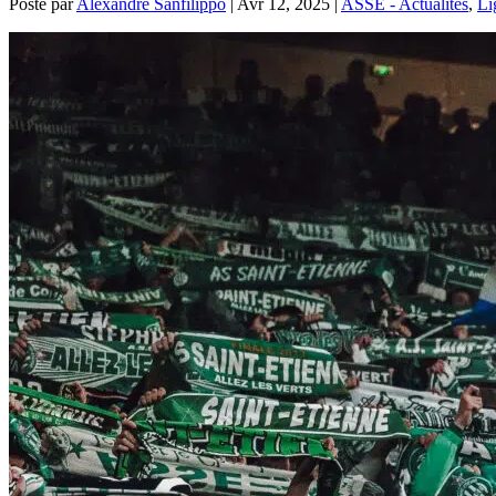
Posté par
Alexandre Sanfilippo
|
Avr 12, 2025
|
ASSE - Actualités
,
Li