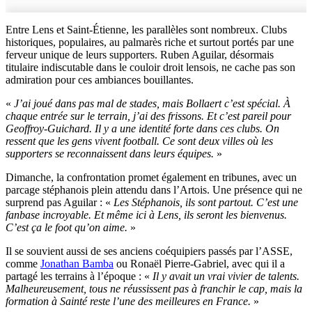
Entre Lens et Saint-Étienne, les parallèles sont nombreux. Clubs
historiques, populaires, au palmarès riche et surtout portés par une
ferveur unique de leurs supporters. Ruben Aguilar, désormais
titulaire indiscutable dans le couloir droit lensois, ne cache pas son
admiration pour ces ambiances bouillantes.
«
J’ai joué dans pas mal de stades, mais Bollaert c’est spécial. À
chaque entrée sur le terrain, j’ai des frissons. Et c’est pareil pour
Geoffroy-Guichard. Il y a une identité forte dans ces clubs. On
ressent que les gens vivent football. Ce sont deux villes où les
supporters se reconnaissent dans leurs équipes.
»
Dimanche, la confrontation promet également en tribunes, avec un
parcage stéphanois plein attendu dans l’Artois. Une présence qui ne
surprend pas Aguilar : «
Les Stéphanois, ils sont partout. C’est une
fanbase incroyable. Et même ici à Lens, ils seront les bienvenus.
C’est ça le foot qu’on aime.
»
Il se souvient aussi de ses anciens coéquipiers passés par l’ASSE,
comme
Jonathan Bamba
ou Ronaël Pierre-Gabriel, avec qui il a
partagé les terrains à l’époque : «
Il y avait un vrai vivier de talents.
Malheureusement, tous ne réussissent pas à franchir le cap, mais la
formation à Sainté reste l’une des meilleures en France.
»