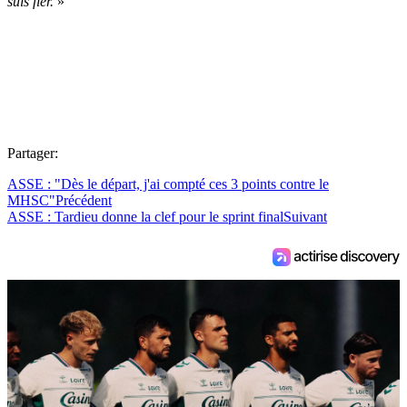
suis fier.
»
Partager:
ASSE : "Dès le départ, j'ai compté ces 3 points contre le
MHSC"
Précédent
ASSE : Tardieu donne la clef pour le sprint final
Suivant