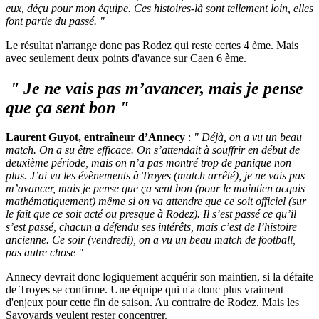
eux, déçu pour mon équipe. Ces histoires-là sont tellement loin, elles
font partie du passé. "
Le résultat n'arrange donc pas Rodez qui reste certes 4 ème. Mais
avec seulement deux points d'avance sur Caen 6 ème.
" Je ne vais pas m’avancer, mais je pense
que ça sent bon "
Laurent Guyot, entraîneur d’Annecy
:
" Déjà, on a vu un beau
match. On a su être efficace. On s’attendait à souffrir en début de
deuxième période, mais on n’a pas montré trop de panique non
plus. J’ai vu les évènements à Troyes (match arrêté), je ne vais pas
m’avancer, mais je pense que ça sent bon (pour le maintien acquis
mathématiquement) même si on va attendre que ce soit officiel (sur
le fait que ce soit acté ou presque à Rodez). Il s’est passé ce qu’il
s’est passé, chacun a défendu ses intérêts, mais c’est de l’histoire
ancienne. Ce soir (vendredi), on a vu un beau match de football,
pas autre chose "
Annecy devrait donc logiquement acquérir son maintien, si la défaite
de Troyes se confirme. Une équipe qui n'a donc plus vraiment
d'enjeux pour cette fin de saison. Au contraire de Rodez. Mais les
Savoyards veulent rester concentrer.