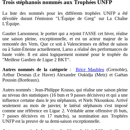
Trois stéphanois nommés aux Trophées UNFP
La liste des nommés pour les différents trophées UNFP a été
dévoilée durant l'émission "L'Équipe de Greg" sur La Chaîne
L'Équipe.
Gautier Larsonneur, le portier qui a rejoint l'ASSE cet hiver, réalise
une saison pleine, exceptionnelle, et est un acteur majeur de la
remontée des Verts. Que ce soit à Valenciennes en début de saison
ou à Saint-Étienne actuellement, Larso a réalisé des performances de
haute volée. Il est ainsi logiquement nommé pour le trophée du
"Meilleur Gardien de Ligue 2 BKT“.
Autres nommés de la catégorie
:
Brice Maubleu
(Grenoble),
Arthur Desmas (Le Havre) Alexandre Oukidja (Metz) et Gaëtan
Poussin (Bordeaux).
Autres nommés : Jean-Philippe Krasso, qui réalise une saison pleine
au niveau des statistiques (16 buts et 9 passes décisives) et qui a une
influence certaine dans le jeu stéphanois, et Niels Nkounkou. Arrivé
seulement au mois de janvier, le latéral stéphanois s'est imposé
comme une référence en Ligue 2. Véritable arme offensive (6 buts,
7 passes décisives en 17 matchs), sa nomination aux Trophées
UNFP est la preuve de sa demi-saison exceptionnelle.