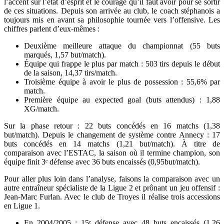
l’accent sur l’état d’esprit et le courage qu’il faut avoir pour se sortir
de ces situations. Depuis son arrivée au club, le coach stéphanois a
toujours mis en avant sa philosophie tournée vers l’offensive. Les
chiffres parlent d’eux-mêmes :
Deuxième meilleure attaque du championnat (55 buts
marqués, 1,57 but/match).
Équipe qui frappe le plus par match : 503 tirs depuis le début
de la saison, 14,37 tirs/match.
Troisième équipe à avoir le plus de possession : 55,6% par
match.
Première équipe au expected goal (buts attendus) : 1,88
XG/match.
Sur la phase retour : 22 buts concédés en 16 matchs (1,38
but/match). Depuis le changement de système contre Annecy : 17
buts concédés en 14 matchs (1,21 but/match). À titre de
comparaison avec l’ESTAC, la saison où il termine champion, son
équipe finit 3ᵉ défense avec 36 buts encaissés (0,95but/match).
Pour aller plus loin dans l’analyse, faisons la comparaison avec un
autre entraîneur spécialiste de la Ligue 2 et prônant un jeu offensif :
Jean-Marc Furlan. Avec le club de Troyes il réalise trois accessions
en Ligue 1.
En 2004/2005 : 15ᵉ défense avec 48 buts encaissés (1,26