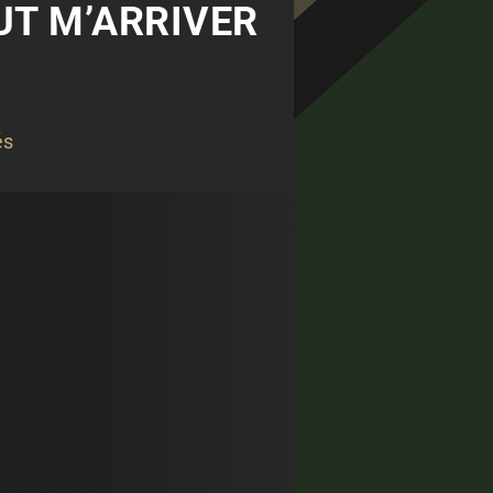
EUT M’ARRIVER
és