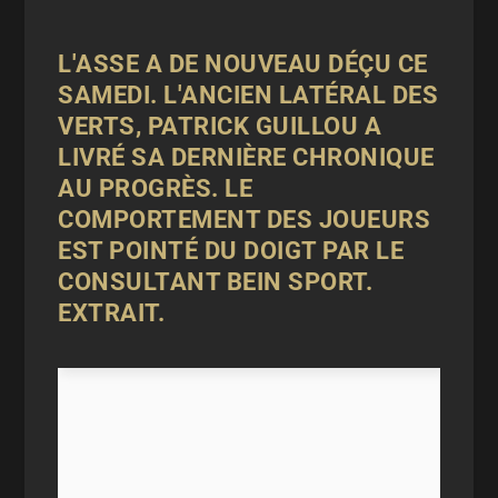
L'ASSE
A DE NOUVEAU DÉÇU CE
SAMEDI. L'ANCIEN LATÉRAL DES
VERTS, PATRICK
GUILLOU
A
LIVRÉ SA DERNIÈRE CHRONIQUE
AU PROGRÈS. LE
COMPORTEMENT DES JOUEURS
EST POINTÉ DU DOIGT PAR LE
CONSULTANT BEIN SPORT.
EXTRAIT.