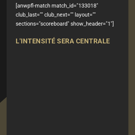
[anwpfl-match match_id="133018"
club_last="" club_next="" layout=""
sections="scoreboard" show_header="1"]
L'INTENSITÉ SERA CENTRALE