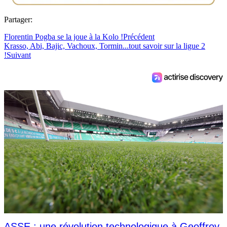
Partager:
Florentin Pogba se la joue à la Kolo !
Précédent
Krasso, Abi, Bajic, Vachoux, Tormin...tout savoir sur la ligue 2
!
Suivant
ASSE : une révolution technologique à Geoffroy-