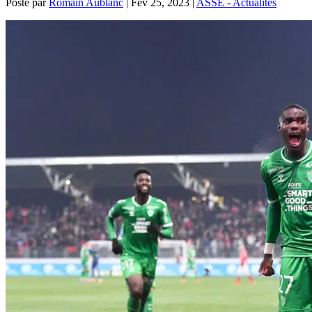
Posté par
Romain Aublanc
|
Fév 25, 2023
|
ASSE - Actualités