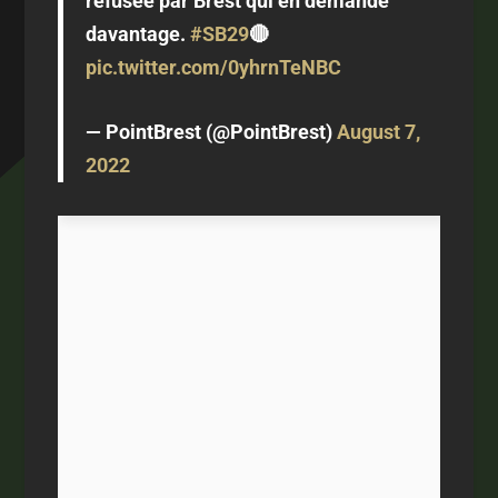
refusée par Brest qui en demande
davantage.
#SB29
🔴
pic.twitter.com/0yhrnTeNBC
— PointBrest (@PointBrest)
August 7,
2022