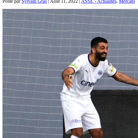
Posté par
Sylvain Gras
|
Août 11, 2022
|
ASSE - Actualités
,
Mercato