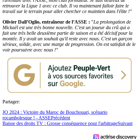
l'aventure avec l'ASSE, mon club formateur. Je suis heureux de
retrouver la Ligue 1 avec ce club. Il va maintenant falloir faire le
travail sur le terrain pour aller chercher ce maintien dans l'élite !"
Olivier Dall’Oglio, entraîneur de l’ASSE :
"
La prolongation de
Mickaël est une très bonne nouvelle. C'est un joueur du crû qui a
fait une très belle deuxième partie de saison et a été décisif pour la
montée. Il y avait un souhait qu'il reste avec nous. C'est un garçon
sérieux, solide, avec une marge de progression. On est satisfait de le
voir poursuivre avec nous !"
Partager:
JO 2024 : Victoire du Maroc de Bouchouari, scénario
rocambolesque ! - ASSE
Précédent
Baisse des droits TV : Grosse conséquence pour l'arbitrage
Suivant