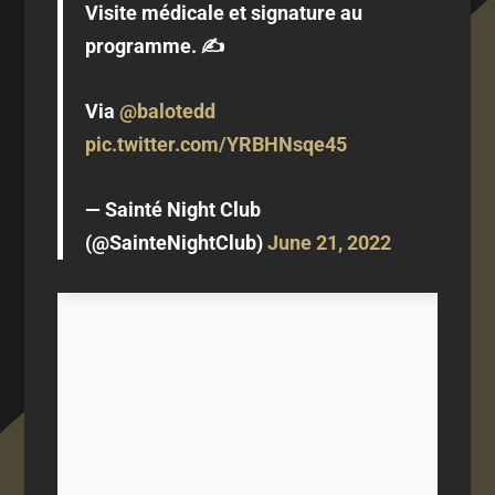
Visite médicale et signature au
programme. ✍️
Via
@balotedd
pic.twitter.com/YRBHNsqe45
— Sainté Night Club
(@SainteNightClub)
June 21, 2022