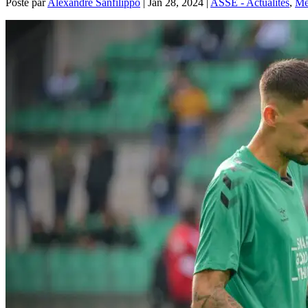
Posté par
Alexandre Sanfilippo
|
Jan 28, 2024
|
ASSE - Actualités
,
Me