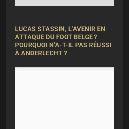
LUCAS STASSIN, L'AVENIR EN
ATTAQUE DU FOOT BELGE ?
POURQUOI N'A-T-IL PAS RÉUSSI
À ANDERLECHT ?