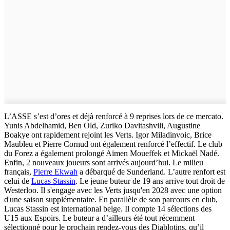
L’ASSE s’est d’ores et déjà renforcé à 9 reprises lors de ce mercato.
Yunis Abdelhamid, Ben Old, Zuriko Davitashvili, Augustine
Boakye ont rapidement rejoint les Verts. Igor Miladinvoic, Brice
Maubleu et Pierre Cornud ont également renforcé l’effectif. Le club
du Forez a également prolongé Aïmen Moueffek et Mickaël Nadé.
Enfin, 2 nouveaux joueurs sont arrivés aujourd’hui. Le milieu
français,
Pierre Ekwah
a débarqué de Sunderland. L’autre renfort est
celui de
Lucas Stassin
. Le jeune buteur de 19 ans arrive tout droit de
Westerloo. Il s'engage avec les Verts jusqu'en 2028 avec une option
d'une saison supplémentaire. En parallèle de son parcours en club,
Lucas Stassin est international belge. Il compte 14 sélections des
U15 aux Espoirs. Le buteur a d’ailleurs été tout récemment
sélectionné pour le prochain rendez-vous des Diablotins, qu’il