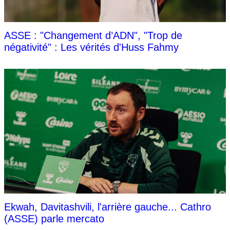
ASSE : "Changement d’ADN", "Trop de
négativité" : Les vérités d'Huss Fahmy
Ekwah, Davitashvili, l'arrière gauche... Cathro
(ASSE) parle mercato