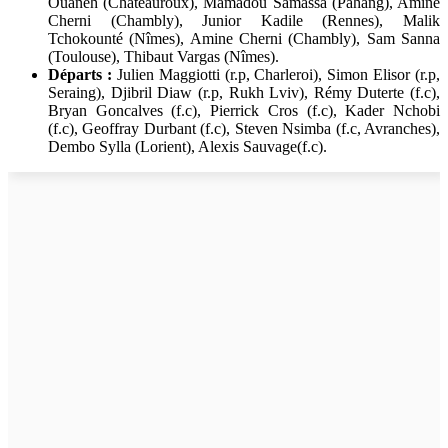
Ouaneh (Châteauroux), Mamadou Samassa (Pahang), Amine
Cherni (Chambly), Junior Kadile (Rennes), Malik
Tchokounté (Nîmes), Amine Cherni (Chambly), Sam Sanna
(Toulouse), Thibaut Vargas (Nîmes).
Départs :
Julien Maggiotti (r.p, Charleroi), Simon Elisor (r.p,
Seraing), Djibril Diaw (r.p, Rukh Lviv), Rémy Duterte (f.c),
Bryan Goncalves (f.c), Pierrick Cros (f.c), Kader Nchobi
(f.c), Geoffray Durbant (f.c), Steven Nsimba (f.c, Avranches),
Dembo Sylla (Lorient), Alexis Sauvage(f.c).