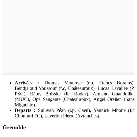
Arrivées :
Thomas Vannoye (r.p, Francs Borains),
Bendjaloud Youssouf (f.c, Châteauroux), Lucas Lavallée (P.
PSG), Rémy Boissier (fc. Rodez), Armand Gnanduillet
(MUC), Opa Sanganté (Chateauroux), Angel Orelien (Sans
Miguelito).
Départs :
Sullivan Péan (r.p, Caen), Yannick Mboné (f.c
Chonburi FC), Leverton Pierre (Avranches).
Grenoble