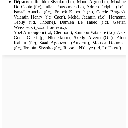
Départs :
Ibrahim Sissoko (f.c), Manu Agro (f.c), Maxime
Do Couto (f.c), Julien Faussurier (f.c), Adrien Delphis (f.c),
Ismaël Aaneba (f.c), Franck Kanouté (r.p, Cercle Bruges),
Valentin Henry (f.c, Caen), Mehdi Jeannin (f.c), Hermann
Tebily (t.d, Thoune), Damien Le Tallec (f.c), Gaëtan
Weissbeck (p.o.a, Bordeaux),
Yoël Armougom (t.d, Clermont), Sambou Yatabaré (f.c), Alex
Guett Guett (p, Niederkorn), Skelly Alvero (OL), Aldo
Kalulu (f.c), Saad Agouzoul (Auxerre), Moussa Doumbia
(f.c), Ibrahim Sissoko (f.c), Rassoul N'diaye (t.d, Le Havre).