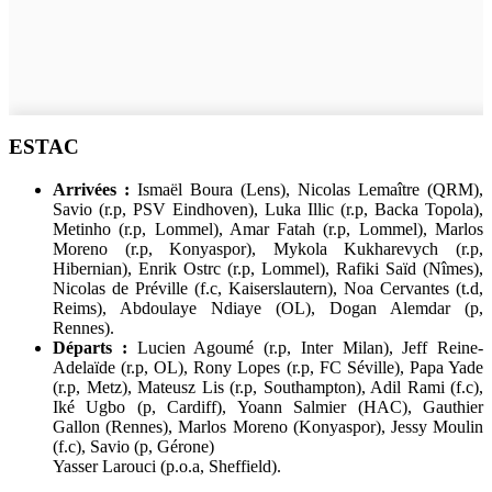
ESTAC
Arrivées :
Ismaël Boura (Lens), Nicolas Lemaître (QRM),
Savio (r.p, PSV Eindhoven), Luka Illic (r.p, Backa Topola),
Metinho (r.p, Lommel), Amar Fatah (r.p, Lommel), Marlos
Moreno (r.p, Konyaspor), Mykola Kukharevych (r.p,
Hibernian), Enrik Ostrc (r.p, Lommel), Rafiki Saïd (Nîmes),
Nicolas de Préville (f.c, Kaiserslautern), Noa Cervantes (t.d,
Reims), Abdoulaye Ndiaye (OL), Dogan Alemdar (p,
Rennes).
Départs :
Lucien Agoumé (r.p, Inter Milan), Jeff Reine-
Adelaïde (r.p, OL), Rony Lopes (r.p, FC Séville), Papa Yade
(r.p, Metz), Mateusz Lis (r.p, Southampton), Adil Rami (f.c),
Iké Ugbo (p, Cardiff), Yoann Salmier (HAC), Gauthier
Gallon (Rennes), Marlos Moreno (Konyaspor), Jessy Moulin
(f.c), Savio (p, Gérone)
Yasser Larouci (p.o.a, Sheffield).