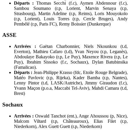
Départs :
Thomas Secchi (f.c), Aymen Abdennour (f.c),
Sambou Soumano (r.p, Lorient, Marvin Senaya (r.p,
Strasbourg), Martin Adeline (r.p, Reims), Loris Mouyokolo
(r.p, Lorient), Louis Torres (r.p, Cercle Bruges), Andy
Pembélé (r.p, Paris FC), Remy Boissier (Dunkerque)
ASSE
Arrivées :
Gaëtan Charbonnier, Niels Nkounkou (t.d,
Everton), Mathieu Cafaro (t.d), Yvan Neyou (r.p, Leganès),
Abdoulaye Bakayoko (r.p, Le Puy), Maxence Rivera (r.p, Le
Puy), Ibrahim Sissoko (f.c, Sochaux), Dylan Batubinsika
(Famalicao).
Départs :
Jean-Philippe Krasso (fdc, Etoile Rouge Belgrade),
Matéo Pavlovic (r.p, Rijeka), Kader Bamba (r.p, Nantes),
Lenny Pintor (t.d, LASK/Autriche), Jimmy Giraudon (f.c),
Yvann Maçon (p.o.a, Maccabi Tel-Aviv), Mahdi Camara (t.d,
Brest)
Sochaux
Arrivées :
Oswald Tanchot (ent.), Ange Ahoussou (p, Nice),
Malcom Viltard (r.p, Châteauroux), Elias Filet (r.p,
Niederkorn), Alex Guett Guett (r.p, Niederkorn)