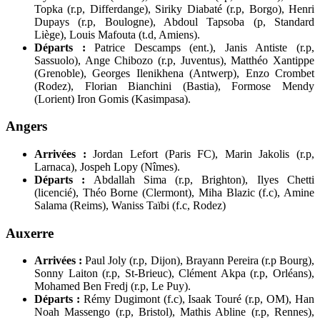
Topka (r.p, Differdange), Siriky Diabaté (r.p, Borgo), Henri
Dupays (r.p, Boulogne), Abdoul Tapsoba (p, Standard
Liège), Louis Mafouta (t.d, Amiens).
Départs :
Patrice Descamps (ent.), Janis Antiste (r.p,
Sassuolo), Ange Chibozo (r.p, Juventus), Matthéo Xantippe
(Grenoble), Georges Ilenikhena (Antwerp), Enzo Crombet
(Rodez), Florian Bianchini (Bastia), Formose Mendy
(Lorient) Iron Gomis (Kasimpasa).
Angers
Arrivées :
Jordan Lefort (Paris FC), Marin Jakolis (r.p,
Larnaca), Jospeh Lopy (Nîmes).
Départs :
Abdallah Sima (r.p, Brighton), Ilyes Chetti
(licencié), Théo Borne (Clermont), Miha Blazic (f.c), Amine
Salama (Reims), Waniss Taïbi (f.c, Rodez)
Auxerre
Arrivées :
Paul Joly (r.p, Dijon), Brayann Pereira (r.p Bourg),
Sonny Laiton (r.p, St-Brieuc), Clément Akpa (r.p, Orléans),
Mohamed Ben Fredj (r.p, Le Puy).
Départs :
Rémy Dugimont (f.c), Isaak Touré (r.p, OM), Han
Noah Massengo (r.p, Bristol), Mathis Abline (r.p, Rennes),