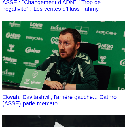
ASSE : "Changement d’ADN", "Trop de
négativité" : Les vérités d'Huss Fahmy
Ekwah, Davitashvili, l'arrière gauche... Cathro
(ASSE) parle mercato