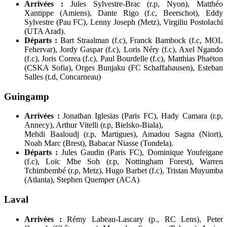
Arrivées :
Jules Sylvestre-Brac (r.p, Nyon), Matthéo
Xantippe (Amiens), Dante Rigo (f.c, Beerschot), Eddy
Sylvestre (Pau FC), Lenny Joseph (Metz), Virgiliu Postolachi
(UTA Arad).
Départs :
Bart Straalman (f.c), Franck Bambock (f.c, MOL
Fehervar), Jordy Gaspar (f.c), Loris Néry (f.c), Axel Ngando
(f.c), Joris Correa (f.c), Paul Bourdelle (f.c), Matthias Phaëton
(CSKA Sofia), Orges Bunjaku (FC Schaffahausen), Esteban
Salles (t.d, Concarneau)
Guingamp
Arrivées :
Jonathan Iglesias (Paris FC), Hady Camara (r.p,
Annecy), Arthur Vitelli (r.p, Bielsko-Biala),
Mehdi Baaloudj (r.p, Martigues), Amadou Sagna (Niort),
Noah Marc (Brest), Babacar Niasse (Tondela).
Départs :
Jules Gaudin (Paris FC), Dominique Youfeigane
(f.c), Loïc Mbe Soh (r.p, Nottingham Forest), Warren
Tchimbembé (r.p, Metz), Hugo Barbet (f.c), Tristan Muyumba
(Atlanta), Stephen Quemper (ACA)
Laval
Arrivées :
Rémy Labeau-Lascary (p., RC Lens), Peter