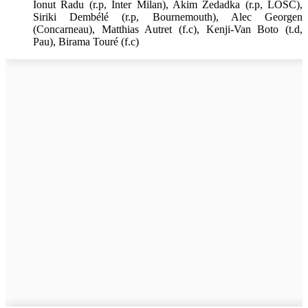
Ionut Radu (r.p, Inter Milan), Akim Zedadka (r.p, LOSC),
Siriki Dembélé (r.p, Bournemouth), Alec Georgen
(Concarneau), Matthias Autret (f.c), Kenji-Van Boto (t.d,
Pau), Birama Touré (f.c)