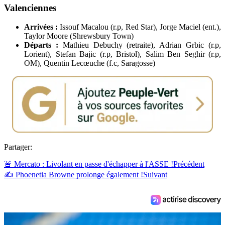
Valenciennes
Arrivées :
Issouf Macalou (r.p, Red Star), Jorge Maciel (ent.),
Taylor Moore (Shrewsbury Town)
Départs :
Mathieu Debuchy (retraite), Adrian Grbic (r.p,
Lorient), Stefan Bajic (r.p, Bristol), Salim Ben Seghir (r.p,
OM), Quentin Lecœuche (f.c, Saragosse)
Partager:
🚨 Mercato : Livolant en passe d'échapper à l'ASSE !
Précédent
✍️ Phoenetia Browne prolonge également !
Suivant