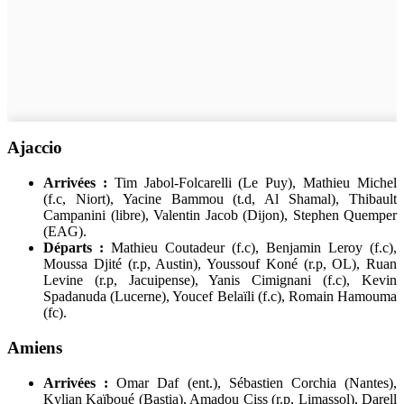
Ajaccio
Arrivées :
Tim Jabol-Folcarelli (Le Puy), Mathieu Michel
(f.c, Niort), Yacine Bammou (t.d, Al Shamal), Thibault
Campanini (libre), Valentin Jacob (Dijon), Stephen Quemper
(EAG).
Départs :
Mathieu Coutadeur (f.c), Benjamin Leroy (f.c),
Moussa Djité (r.p, Austin), Youssouf Koné (r.p, OL), Ruan
Levine (r.p, Jacuipense), Yanis Cimignani (f.c), Kevin
Spadanuda (Lucerne), Youcef Belaïli (f.c), Romain Hamouma
(fc).
Amiens
Arrivées :
Omar Daf (ent.), Sébastien Corchia (Nantes),
Kylian Kaïboué (Bastia), Amadou Ciss (r.p, Limassol), Darell