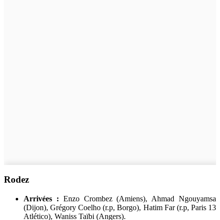
Rodez
Arrivées :
Enzo Crombez (Amiens), Ahmad Ngouyamsa
(Dijon), Grégory Coelho (r.p, Borgo), Hatim Far (r.p, Paris 13
Atlético), Waniss Taïbi (Angers).