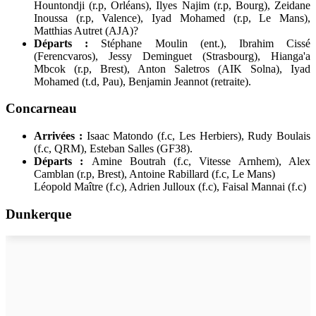
Hountondji (r.p, Orléans), Ilyes Najim (r.p, Bourg), Zeidane
Inoussa (r.p, Valence), Iyad Mohamed (r.p, Le Mans),
Matthias Autret (AJA)?
Départs :
Stéphane Moulin (ent.), Ibrahim Cissé
(Ferencvaros), Jessy Deminguet (Strasbourg), Hianga'a
Mbcok (r.p, Brest), Anton Saletros (AIK Solna), Iyad
Mohamed (t.d, Pau), Benjamin Jeannot (retraite).
Concarneau
Arrivées :
Isaac Matondo (f.c, Les Herbiers), Rudy Boulais
(f.c, QRM), Esteban Salles (GF38).
Départs :
Amine Boutrah (f.c, Vitesse Arnhem), Alex
Camblan (r.p, Brest), Antoine Rabillard (f.c, Le Mans)
Léopold Maître (f.c), Adrien Julloux (f.c), Faisal Mannai (f.c)
Dunkerque