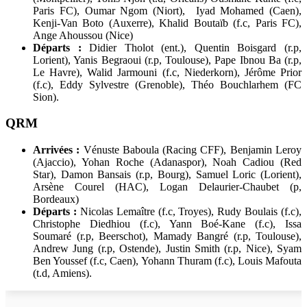
Paris FC), Oumar Ngom (Niort), Iyad Mohamed (Caen),
Kenji-Van Boto (Auxerre), Khalid Boutaïb (f.c, Paris FC),
Ange Ahoussou (Nice)
Départs :
Didier Tholot (ent.), Quentin Boisgard (r.p,
Lorient), Yanis Begraoui (r.p, Toulouse), Pape Ibnou Ba (r.p,
Le Havre), Walid Jarmouni (f.c, Niederkorn), Jérôme Prior
(f.c), Eddy Sylvestre (Grenoble), Théo Bouchlarhem (FC
Sion).
QRM
Arrivées :
Vénuste Baboula (Racing CFF), Benjamin Leroy
(Ajaccio), Yohan Roche (Adanaspor), Noah Cadiou (Red
Star), Damon Bansais (r.p, Bourg), Samuel Loric (Lorient),
Arsène Courel (HAC), Logan Delaurier-Chaubet (p,
Bordeaux)
Départs :
Nicolas Lemaître (f.c, Troyes), Rudy Boulais (f.c),
Christophe Diedhiou (f.c), Yann Boé-Kane (f.c), Issa
Soumaré (r.p, Beerschot), Mamady Bangré (r.p, Toulouse),
Andrew Jung (r.p, Ostende), Justin Smith (r.p, Nice), Syam
Ben Youssef (f.c, Caen), Yohann Thuram (f.c), Louis Mafouta
(t.d, Amiens).