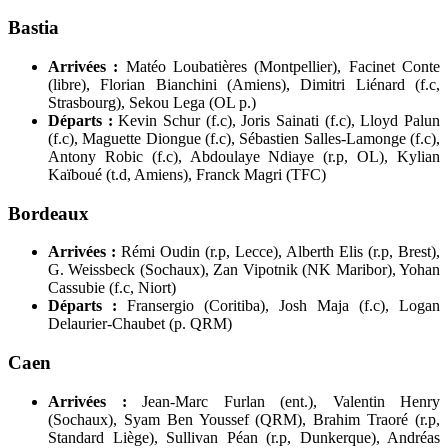
Bastia
Arrivées :
Matéo Loubatières (Montpellier), Facinet Conte
(libre), Florian Bianchini (Amiens), Dimitri Liénard (f.c,
Strasbourg), Sekou Lega (OL p.)
Départs :
Kevin Schur (f.c), Joris Sainati (f.c), Lloyd Palun
(f.c), Maguette Diongue (f.c), Sébastien Salles-Lamonge (f.c),
Antony Robic (f.c), Abdoulaye Ndiaye (r.p, OL), Kylian
Kaïboué (t.d, Amiens), Franck Magri (TFC)
Bordeaux
Arrivées :
Rémi Oudin (r.p, Lecce), Alberth Elis (r.p, Brest),
G. Weissbeck (Sochaux), Zan Vipotnik (NK Maribor), Yohan
Cassubie (f.c, Niort)
Départs :
Fransergio (Coritiba), Josh Maja (f.c), Logan
Delaurier-Chaubet (p. QRM)
Caen
Arrivées :
Jean-Marc Furlan (ent.), Valentin Henry
(Sochaux), Syam Ben Youssef (QRM), Brahim Traoré (r.p,
Standard Liège), Sullivan Péan (r.p, Dunkerque), Andréas