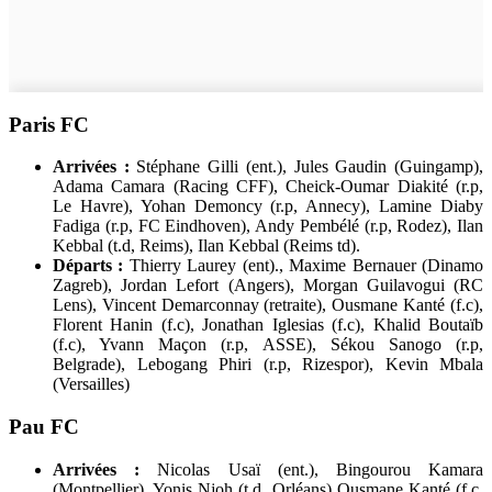
Paris FC
Arrivées :
Stéphane Gilli (ent.), Jules Gaudin (Guingamp),
Adama Camara (Racing CFF), Cheick-Oumar Diakité (r.p,
Le Havre), Yohan Demoncy (r.p, Annecy), Lamine Diaby
Fadiga (r.p, FC Eindhoven), Andy Pembélé (r.p, Rodez), Ilan
Kebbal (t.d, Reims), Ilan Kebbal (Reims td).
Départs :
Thierry Laurey (ent)., Maxime Bernauer (Dinamo
Zagreb), Jordan Lefort (Angers), Morgan Guilavogui (RC
Lens), Vincent Demarconnay (retraite), Ousmane Kanté (f.c),
Florent Hanin (f.c), Jonathan Iglesias (f.c), Khalid Boutaïb
(f.c), Yvann Maçon (r.p, ASSE), Sékou Sanogo (r.p,
Belgrade), Lebogang Phiri (r.p, Rizespor), Kevin Mbala
(Versailles)
Pau FC
Arrivées :
Nicolas Usaï (ent.), Bingourou Kamara
(Montpellier), Yonis Njoh (t.d, Orléans) Ousmane Kanté (f.c,