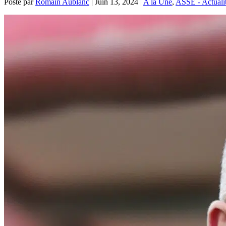
Posté par
Romain Aublanc
|
Juin 13, 2024
|
A la Une
,
ASSE - Actuali