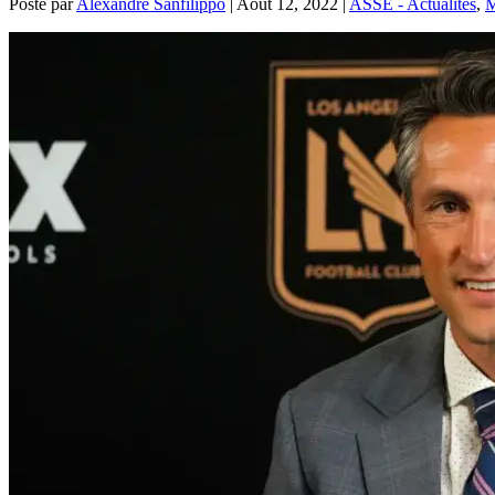
Posté par
Alexandre Sanfilippo
|
Août 12, 2022
|
ASSE - Actualités
,
M