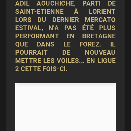
ADIL AOUCHICHE, PARTI DE
SAINT-ETIENNE À LORIENT
LORS DU DERNIER MERCATO
ESTIVAL, N'A PAS ÉTÉ PLUS
PERFORMANT EN BRETAGNE
QUE DANS LE FOREZ. IL
POURRAIT DE NOUVEAU
METTRE LES VOILES... EN LIGUE
2 CETTE FOIS-CI.