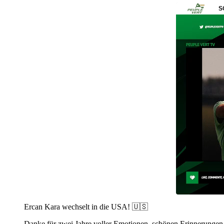
Ercan Kara wechselt in die USA! 🇺🇸
Danke für zwei Jahre voller Emotionen, schönen Erinnerungen 