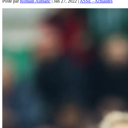
Posté par
Romain Aublanc
|
Jan 27, 2022
|
ASSE - Actualités