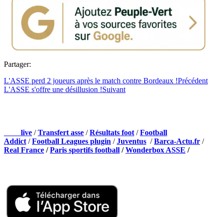
Partager:
L'ASSE perd 2 joueurs après le match contre Bordeaux !
Précédent
L'ASSE s'offre une désillusion !
Suivant
NOS PARTENAIRES
Foot
live
/
Transfert asse
/
Résultats foot
/
Football
Addict
/
Football Leagues plugin
/
Juventus
/
Barca-Actu.fr
/
Real France
/
Paris sportifs football
/
Wonderbox ASSE
/
Appli mobile