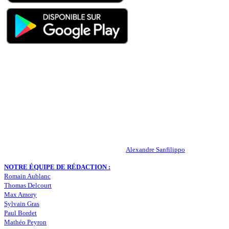
QUI SOMMES-NOUS ?
Actualités – ASSE – Foot
Peuple-Vert.fr est un site qui traite l’actualité de l’AS St-Etienne. Les
infos, le mercato, des exclus, les résultats, les classements, les
statistiques… Retrouvez tout ce qui concerne votre club de coeur !
RESPONSABLE DE LA PUBLICATION :
Alexandre Sanfilippo
NOTRE ÉQUIPE DE RÉDACTION :
Romain Aublanc
Thomas Delcourt
Max Amory
Sylvain Gras
Paul Bordet
Mathéo Peyron