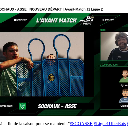
 la fin de la saison pour se maintenir.”
#SCOASSE
#Ligue1UberEats