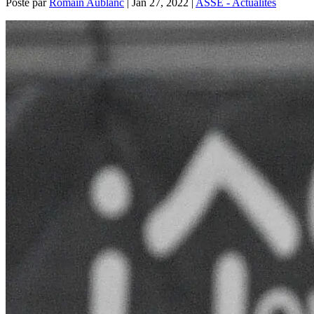
Posté par
Romain Aublanc
|
Jan 27, 2022
|
ASSE - Actualités