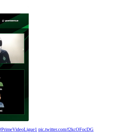
#PrimeVideoLigue1
pic.twitter.com/f2kcOFocDG