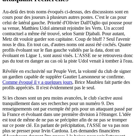
Au-delà des trois noms évoqués ci-dessus, des discussions sont en
cours pour des joueurs à plusieurs autres postes. C'est le cas pour
celui de latéral gauche. Priorité d'Olivier Dall'Oglio qui pousse pour
sa venue, Matthieu Udol aimerait rejoindre les Verts. Un accord
contractuel a même été trouvé, selon Samir Djabali. Pour autant,
Metz dit vouloir garder son capitaine. Coup de bluff ? Seul l'avenir
nous le dira. En tout cas, d'autres noms ont aussi été cochés. Quatre
profils évoluant sur le flan gauche validés par la data, dont un
évoluant en Ligue 1, sont aussi visés. L'ASSE ne se retrouvera donc
pas du tout en danger au cas où la piste Udol venait à tomber à l'eau.
Révélée en exclusivité sur Peuple Vert, la volonté du club de signer
un gardien capable de suppléer Gautier Larsonneur se confirme.
Comme évoqué il y a quelques jours
, Brice Maubleu fait partie des
profils appréciés. Il n'est évidemment pas le seul.
Si les choses sont un peu moins avancées, le club s'active aussi
tranquillement dans ses recherches pour un numéro 9. Des
renseignements ont par exemple été pris pour un attaquant passé par
la France et évoluant dans une première division à l'étranger. L'idée
est tout de même de ne pas se précipiter afin de ne pas se tromper
sur ce poste clé. En parlant de précipitation, l'ASSE ne va pas non
plus se presser pour Irvin Cardona. Les demandes financières