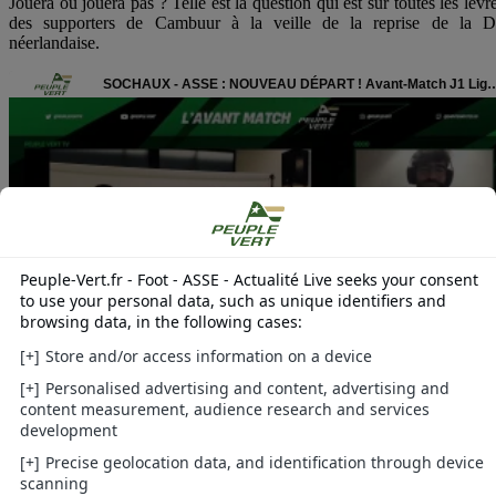
Jouera ou jouera pas ? Telle est la question qui est sur toutes les lèvr
des supporters de Cambuur à la veille de la reprise de la 
néerlandaise.
Demain, le SC Cambuur affrontera le FC Emmen à 20h. Le si
Omrop Fryslân explique qu'
"il n'est pas évident que Bangura soit l
Le défenseur gauche est en cours de transfert dans un autre club. Po
cette raison, il n'a pas participé au dernier match amical de Cambu
vendredi dernier."