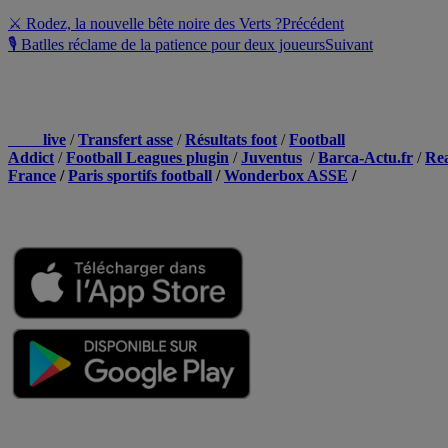
⚔ Rodez, la nouvelle bête noire des Verts ?
Précédent
🎙 Batlles réclame de la patience pour deux joueurs
Suivant
NOS PARTENAIRES
Foot
live
/
Transfert asse
/
Résultats foot
/
Football
Addict
/
Football Leagues plugin
/
Juventus
/
Barca-Actu.fr
/
Re
France
/
Paris sportifs football
/
Wonderbox ASSE
/
Appli mobile
QUI SOMMES-NOUS ?