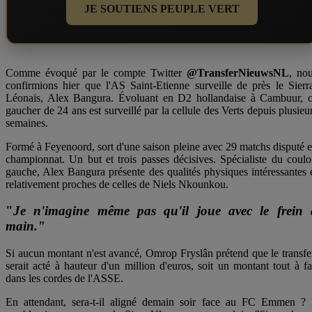
JE SOUTIENS PEUPLE VERT
Comme évoqué par le compte Twitter
@TransferNieuwsNL
, no
confirmions hier que l'AS Saint-Etienne surveille de près le Sierr
Léonais, Alex Bangura. Évoluant en D2 hollandaise à Cambuur, 
gaucher de 24 ans est surveillé par la cellule des Verts depuis plusieu
semaines.
Formé à Feyenoord, sort d'une saison pleine avec 29 matchs disputé 
championnat. Un but et trois passes décisives. Spécialiste du coulo
gauche, Alex Bangura présente des qualités physiques intéressantes 
relativement proches de celles de Niels Nkounkou.
"
Je n'imagine même pas qu'il joue avec le frein 
main."
Si aucun montant n'est avancé, Omrop Fryslân prétend que le transfe
serait acté à hauteur d'un million d'euros, soit un montant tout à fa
dans les cordes de l'ASSE.
En attendant, sera-t-il aligné demain soir face au FC Emmen ? 