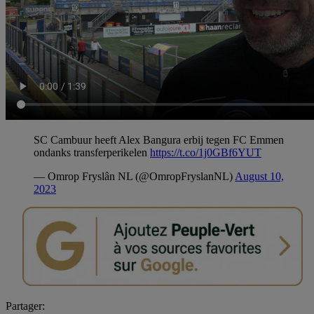
SC Cambuur heeft Alex Bangura erbij tegen FC Emmen
ondanks transferperikelen
https://t.co/1j0GBf6YUT
— Omrop Fryslân NL (@OmropFryslanNL)
August 10,
2023
Partager: