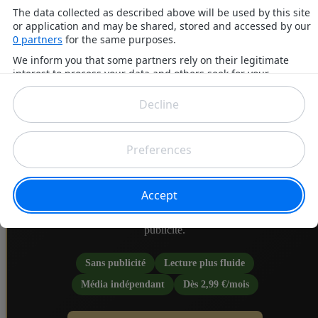
Selon le média, la vente du latéral serait donc actée. Quelle sera 
destination ? Tout semble converger vers un départ à l'ASSE puisq
le joueur est censé venir pallier le départ de Niels Nkounkou qui sera
imminent.
SOUTENEZ PEUPLE VERT
VOUS APPRÉCIEZ NOS
CONTENUS ?
Votre abonnement aide à financer un média indépendant
consacré à l'ASSE, tout en vous offrant une lecture sans
publicité.
Sans publicité
Lecture plus fluide
Média indépendant
Dès 2,99 €/mois