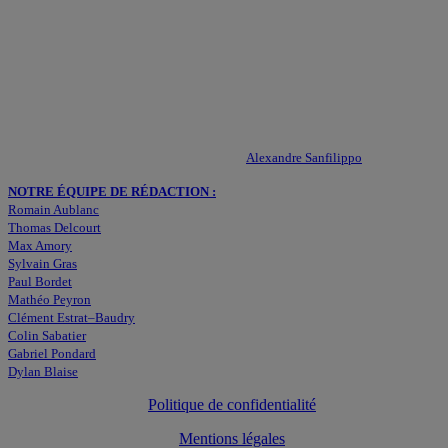
Actualités – ASSE – Foot
Peuple-Vert.fr est un site qui traite l’actualité de l’AS St-Etienne. Les
infos, le mercato, des exclus, les résultats, les classements, les
statistiques… Retrouvez tout ce qui concerne votre club de coeur !
RESPONSABLE DE LA PUBLICATION :
Alexandre Sanfilippo
NOTRE ÉQUIPE DE RÉDACTION :
Romain Aublanc
Thomas Delcourt
Max Amory
Sylvain Gras
Paul Bordet
Mathéo Peyron
Clément Estrat–Baudry
Colin Sabatier
Gabriel Pondard
Dylan Blaise
Politique de confidentialité
Mentions légales